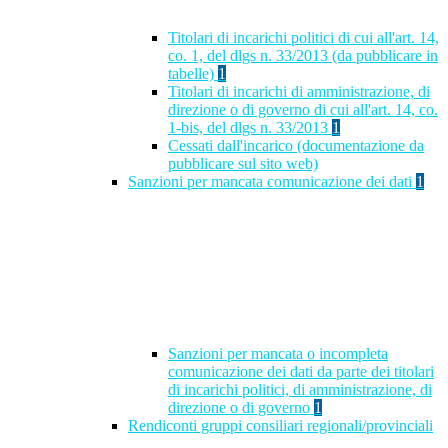
Titolari di incarichi politici di cui all'art. 14,
co. 1, del dlgs n. 33/2013 (da pubblicare in
tabelle)
1
Titolari di incarichi di amministrazione, di
direzione o di governo di cui all'art. 14, co.
1-bis, del dlgs n. 33/2013
1
Cessati dall'incarico (documentazione da
pubblicare sul sito web)
Sanzioni per mancata comunicazione dei dati
1
Sanzioni per mancata o incompleta
comunicazione dei dati da parte dei titolari
di incarichi politici, di amministrazione, di
direzione o di governo
1
Rendiconti gruppi consiliari regionali/provinciali