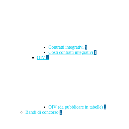
Contratti integrativi
4
Costi contratti integrativi
1
OIV
2
OIV (da pubblicare in tabelle)
1
Bandi di concorso
1