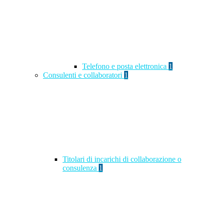
Telefono e posta elettronica
1
Consulenti e collaboratori
1
Titolari di incarichi di collaborazione o
consulenza
1