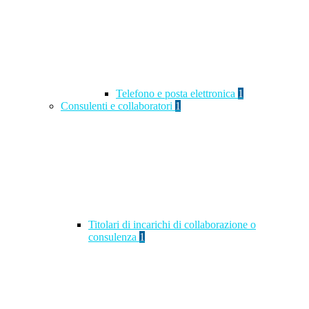
Telefono e posta elettronica
1
Consulenti e collaboratori
1
Titolari di incarichi di collaborazione o
consulenza
1