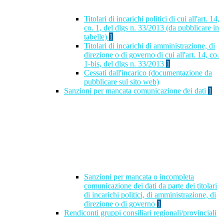
Titolari di incarichi politici di cui all'art. 14,
co. 1, del dlgs n. 33/2013 (da pubblicare in
tabelle)
1
Titolari di incarichi di amministrazione, di
direzione o di governo di cui all'art. 14, co.
1-bis, del dlgs n. 33/2013
1
Cessati dall'incarico (documentazione da
pubblicare sul sito web)
Sanzioni per mancata comunicazione dei dati
1
Sanzioni per mancata o incompleta
comunicazione dei dati da parte dei titolari
di incarichi politici, di amministrazione, di
direzione o di governo
1
Rendiconti gruppi consiliari regionali/provinciali