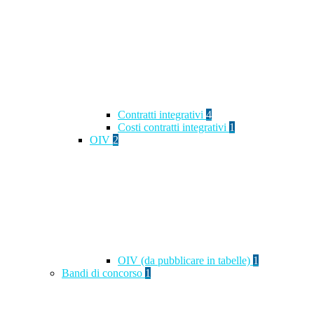
Contratti integrativi
4
Costi contratti integrativi
1
OIV
2
OIV (da pubblicare in tabelle)
1
Bandi di concorso
1