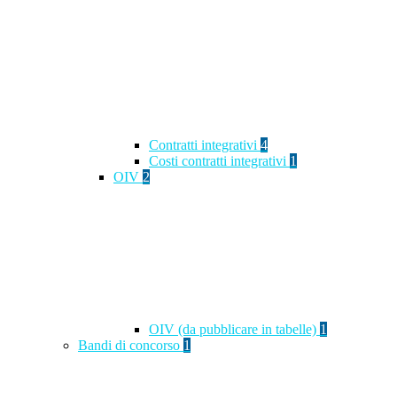
Contratti integrativi
4
Costi contratti integrativi
1
OIV
2
OIV (da pubblicare in tabelle)
1
Bandi di concorso
1