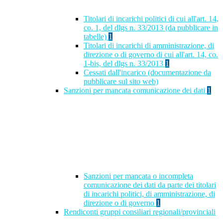
Titolari di incarichi politici di cui all'art. 14,
co. 1, del dlgs n. 33/2013 (da pubblicare in
tabelle)
1
Titolari di incarichi di amministrazione, di
direzione o di governo di cui all'art. 14, co.
1-bis, del dlgs n. 33/2013
1
Cessati dall'incarico (documentazione da
pubblicare sul sito web)
Sanzioni per mancata comunicazione dei dati
1
Sanzioni per mancata o incompleta
comunicazione dei dati da parte dei titolari
di incarichi politici, di amministrazione, di
direzione o di governo
1
Rendiconti gruppi consiliari regionali/provinciali