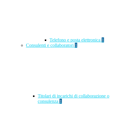
Telefono e posta elettronica
1
Consulenti e collaboratori
1
Titolari di incarichi di collaborazione o
consulenza
1