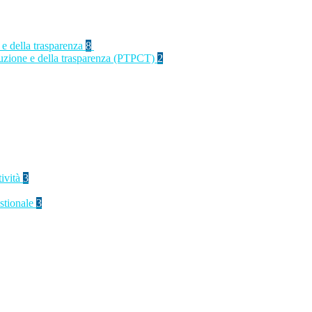
 e della trasparenza
8
rruzione e della trasparenza (PTPCT)
2
tività
3
stionale
3