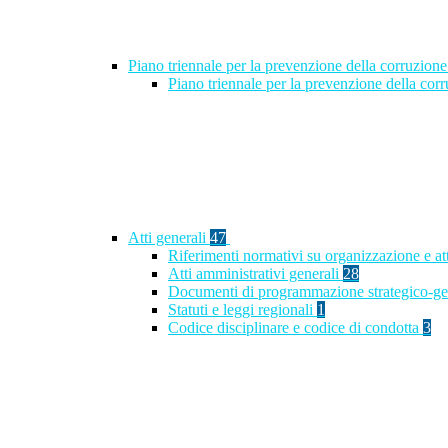
Piano triennale per la prevenzione della corruzione
Piano triennale per la prevenzione della co
Atti generali
47
Riferimenti normativi su organizzazione e at
Atti amministrativi generali
28
Documenti di programmazione strategico-ge
Statuti e leggi regionali
1
Codice disciplinare e codice di condotta
3