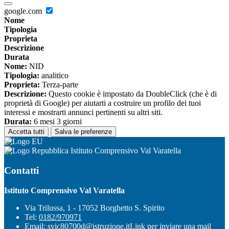
google.com
Nome
Tipologia
Proprieta
Descrizione
Durata
Nome:
NID
Tipologia:
analitico
Proprieta:
Terza-parte
Descrizione:
Questo cookie è impostato da DoubleClick (che è di
proprietà di Google) per aiutarti a costruire un profilo dei tuoi
interessi e mostrarti annunci pertinenti su altri siti.
Durata:
6 mesi 3 giorni
Accetta tutti
Salva le preferenze
Istituto Comprensivo Val Varatella
Contatti
Istituto Comprensivo Val Varatella
Via Trilussa, 1 - 17052 Borghetto S. Spirito
Tel:
0182/970971
Email:
svic80700d@istruzione.it
Link per inviare una mail