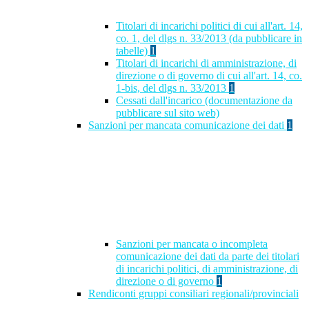
Titolari di incarichi politici di cui all'art. 14,
co. 1, del dlgs n. 33/2013 (da pubblicare in
tabelle)
1
Titolari di incarichi di amministrazione, di
direzione o di governo di cui all'art. 14, co.
1-bis, del dlgs n. 33/2013
1
Cessati dall'incarico (documentazione da
pubblicare sul sito web)
Sanzioni per mancata comunicazione dei dati
1
Sanzioni per mancata o incompleta
comunicazione dei dati da parte dei titolari
di incarichi politici, di amministrazione, di
direzione o di governo
1
Rendiconti gruppi consiliari regionali/provinciali