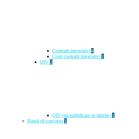
Contratti integrativi
4
Costi contratti integrativi
1
OIV
2
OIV (da pubblicare in tabelle)
1
Bandi di concorso
1