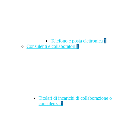
Telefono e posta elettronica
1
Consulenti e collaboratori
1
Titolari di incarichi di collaborazione o
consulenza
1