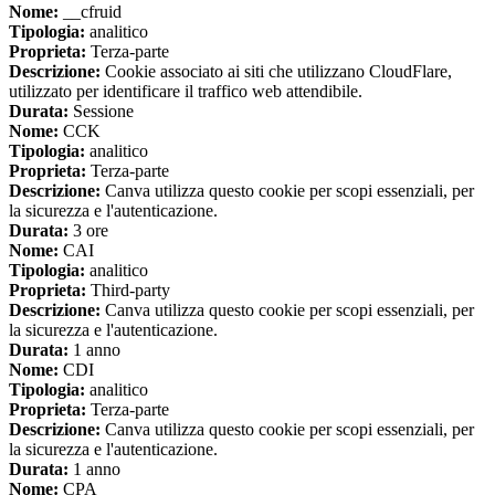
Nome:
__cfruid
Tipologia:
analitico
Proprieta:
Terza-parte
Descrizione:
Cookie associato ai siti che utilizzano CloudFlare,
utilizzato per identificare il traffico web attendibile.
Durata:
Sessione
Nome:
CCK
Tipologia:
analitico
Proprieta:
Terza-parte
Descrizione:
Canva utilizza questo cookie per scopi essenziali, per
la sicurezza e l'autenticazione.
Durata:
3 ore
Nome:
CAI
Tipologia:
analitico
Proprieta:
Third-party
Descrizione:
Canva utilizza questo cookie per scopi essenziali, per
la sicurezza e l'autenticazione.
Durata:
1 anno
Nome:
CDI
Tipologia:
analitico
Proprieta:
Terza-parte
Descrizione:
Canva utilizza questo cookie per scopi essenziali, per
la sicurezza e l'autenticazione.
Durata:
1 anno
Nome:
CPA