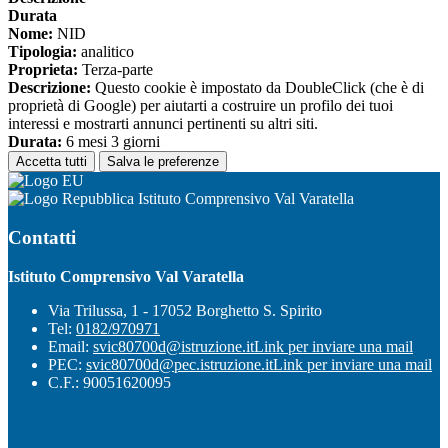
Durata
Nome:
NID
Tipologia:
analitico
Proprieta:
Terza-parte
Descrizione:
Questo cookie è impostato da DoubleClick (che è di
proprietà di Google) per aiutarti a costruire un profilo dei tuoi
interessi e mostrarti annunci pertinenti su altri siti.
Durata:
6 mesi 3 giorni
Accetta tutti
Salva le preferenze
Istituto Comprensivo Val Varatella
Contatti
Istituto Comprensivo Val Varatella
Via Trilussa, 1 - 17052 Borghetto S. Spirito
Tel:
0182/970971
Email:
svic80700d@istruzione.it
Link per inviare una mail
PEC:
svic80700d@pec.istruzione.it
Link per inviare una mail
C.F.: 90051620095