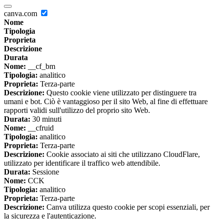
canva.com
Nome
Tipologia
Proprieta
Descrizione
Durata
Nome:
__cf_bm
Tipologia:
analitico
Proprieta:
Terza-parte
Descrizione:
Questo cookie viene utilizzato per distinguere tra
umani e bot. Ciò è vantaggioso per il sito Web, al fine di effettuare
rapporti validi sull'utilizzo del proprio sito Web.
Durata:
30 minuti
Nome:
__cfruid
Tipologia:
analitico
Proprieta:
Terza-parte
Descrizione:
Cookie associato ai siti che utilizzano CloudFlare,
utilizzato per identificare il traffico web attendibile.
Durata:
Sessione
Nome:
CCK
Tipologia:
analitico
Proprieta:
Terza-parte
Descrizione:
Canva utilizza questo cookie per scopi essenziali, per
la sicurezza e l'autenticazione.