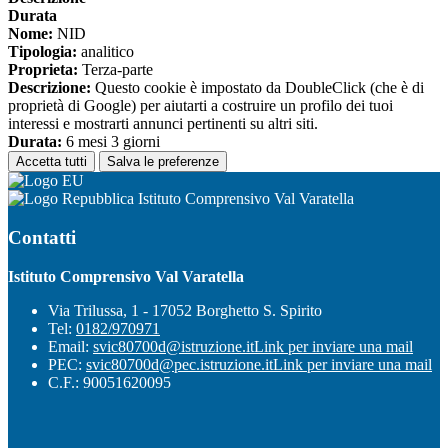
Durata
Nome:
NID
Tipologia:
analitico
Proprieta:
Terza-parte
Descrizione:
Questo cookie è impostato da DoubleClick (che è di
proprietà di Google) per aiutarti a costruire un profilo dei tuoi
interessi e mostrarti annunci pertinenti su altri siti.
Durata:
6 mesi 3 giorni
Accetta tutti
Salva le preferenze
Istituto Comprensivo Val Varatella
Contatti
Istituto Comprensivo Val Varatella
Via Trilussa, 1 - 17052 Borghetto S. Spirito
Tel:
0182/970971
Email:
svic80700d@istruzione.it
Link per inviare una mail
PEC:
svic80700d@pec.istruzione.it
Link per inviare una mail
C.F.: 90051620095