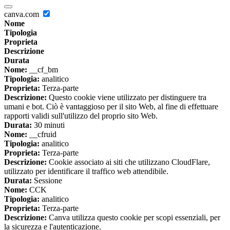
canva.com
Nome
Tipologia
Proprieta
Descrizione
Durata
Nome:
__cf_bm
Tipologia:
analitico
Proprieta:
Terza-parte
Descrizione:
Questo cookie viene utilizzato per distinguere tra
umani e bot. Ciò è vantaggioso per il sito Web, al fine di effettuare
rapporti validi sull'utilizzo del proprio sito Web.
Durata:
30 minuti
Nome:
__cfruid
Tipologia:
analitico
Proprieta:
Terza-parte
Descrizione:
Cookie associato ai siti che utilizzano CloudFlare,
utilizzato per identificare il traffico web attendibile.
Durata:
Sessione
Nome:
CCK
Tipologia:
analitico
Proprieta:
Terza-parte
Descrizione:
Canva utilizza questo cookie per scopi essenziali, per
la sicurezza e l'autenticazione.