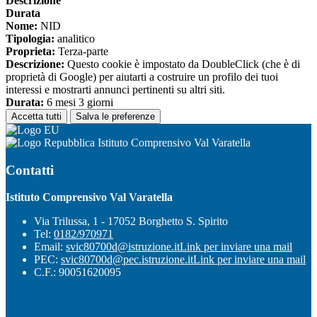
Descrizione
Durata
Nome:
NID
Tipologia:
analitico
Proprieta:
Terza-parte
Descrizione:
Questo cookie è impostato da DoubleClick (che è di
proprietà di Google) per aiutarti a costruire un profilo dei tuoi
interessi e mostrarti annunci pertinenti su altri siti.
Durata:
6 mesi 3 giorni
Accetta tutti
Salva le preferenze
Istituto Comprensivo Val Varatella
Contatti
Istituto Comprensivo Val Varatella
Via Trilussa, 1 - 17052 Borghetto S. Spirito
Tel:
0182/970971
Email:
svic80700d@istruzione.it
Link per inviare una mail
PEC:
svic80700d@pec.istruzione.it
Link per inviare una mail
C.F.: 90051620095