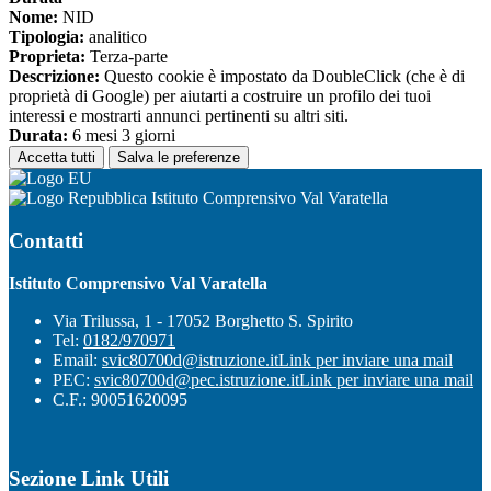
Nome:
NID
Tipologia:
analitico
Proprieta:
Terza-parte
Descrizione:
Questo cookie è impostato da DoubleClick (che è di
proprietà di Google) per aiutarti a costruire un profilo dei tuoi
interessi e mostrarti annunci pertinenti su altri siti.
Durata:
6 mesi 3 giorni
Accetta tutti
Salva le preferenze
Istituto Comprensivo Val Varatella
Contatti
Istituto Comprensivo Val Varatella
Via Trilussa, 1 - 17052 Borghetto S. Spirito
Tel:
0182/970971
Email:
svic80700d@istruzione.it
Link per inviare una mail
PEC:
svic80700d@pec.istruzione.it
Link per inviare una mail
C.F.: 90051620095
Sezione Link Utili