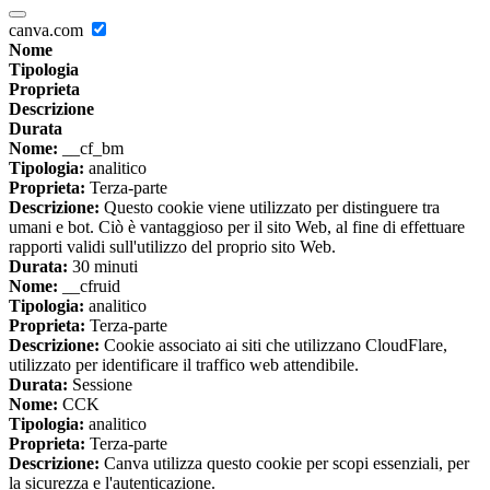
canva.com
Nome
Tipologia
Proprieta
Descrizione
Durata
Nome:
__cf_bm
Tipologia:
analitico
Proprieta:
Terza-parte
Descrizione:
Questo cookie viene utilizzato per distinguere tra
umani e bot. Ciò è vantaggioso per il sito Web, al fine di effettuare
rapporti validi sull'utilizzo del proprio sito Web.
Durata:
30 minuti
Nome:
__cfruid
Tipologia:
analitico
Proprieta:
Terza-parte
Descrizione:
Cookie associato ai siti che utilizzano CloudFlare,
utilizzato per identificare il traffico web attendibile.
Durata:
Sessione
Nome:
CCK
Tipologia:
analitico
Proprieta:
Terza-parte
Descrizione:
Canva utilizza questo cookie per scopi essenziali, per
la sicurezza e l'autenticazione.