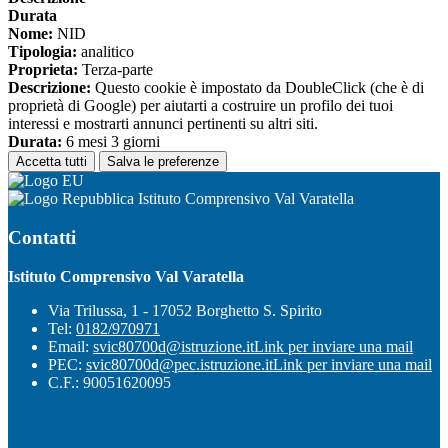
Durata
Nome:
NID
Tipologia:
analitico
Proprieta:
Terza-parte
Descrizione:
Questo cookie è impostato da DoubleClick (che è di
proprietà di Google) per aiutarti a costruire un profilo dei tuoi
interessi e mostrarti annunci pertinenti su altri siti.
Durata:
6 mesi 3 giorni
Accetta tutti
Salva le preferenze
Istituto Comprensivo Val Varatella
Contatti
Istituto Comprensivo Val Varatella
Via Trilussa, 1 - 17052 Borghetto S. Spirito
Tel:
0182/970971
Email:
svic80700d@istruzione.it
Link per inviare una mail
PEC:
svic80700d@pec.istruzione.it
Link per inviare una mail
C.F.: 90051620095