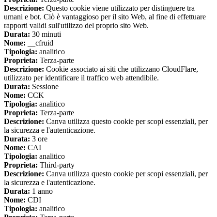
Descrizione:
Questo cookie viene utilizzato per distinguere tra
umani e bot. Ciò è vantaggioso per il sito Web, al fine di effettuare
rapporti validi sull'utilizzo del proprio sito Web.
Durata:
30 minuti
Nome:
__cfruid
Tipologia:
analitico
Proprieta:
Terza-parte
Descrizione:
Cookie associato ai siti che utilizzano CloudFlare,
utilizzato per identificare il traffico web attendibile.
Durata:
Sessione
Nome:
CCK
Tipologia:
analitico
Proprieta:
Terza-parte
Descrizione:
Canva utilizza questo cookie per scopi essenziali, per
la sicurezza e l'autenticazione.
Durata:
3 ore
Nome:
CAI
Tipologia:
analitico
Proprieta:
Third-party
Descrizione:
Canva utilizza questo cookie per scopi essenziali, per
la sicurezza e l'autenticazione.
Durata:
1 anno
Nome:
CDI
Tipologia:
analitico