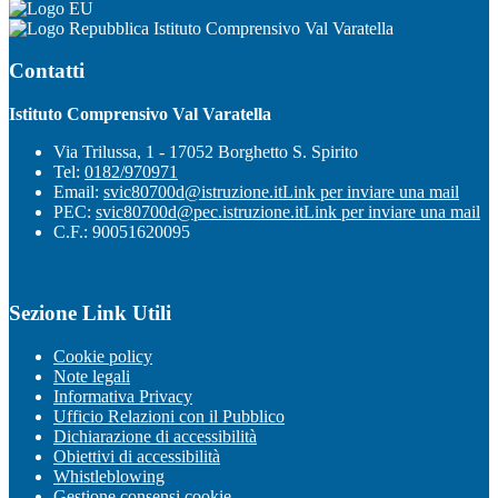
Istituto Comprensivo Val Varatella
Contatti
Istituto Comprensivo Val Varatella
Via Trilussa, 1 - 17052 Borghetto S. Spirito
Tel:
0182/970971
Email:
svic80700d@istruzione.it
Link per inviare una mail
PEC:
svic80700d@pec.istruzione.it
Link per inviare una mail
C.F.: 90051620095
Sezione Link Utili
Cookie policy
Note legali
Informativa Privacy
Ufficio Relazioni con il Pubblico
Dichiarazione di accessibilità
Obiettivi di accessibilità
Whistleblowing
Gestione consensi cookie