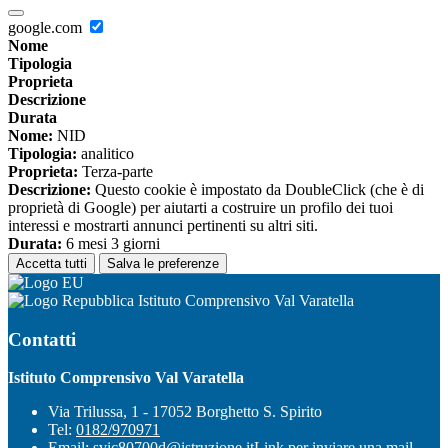
google.com
Nome
Tipologia
Proprieta
Descrizione
Durata
Nome:
NID
Tipologia:
analitico
Proprieta:
Terza-parte
Descrizione:
Questo cookie è impostato da DoubleClick (che è di
proprietà di Google) per aiutarti a costruire un profilo dei tuoi
interessi e mostrarti annunci pertinenti su altri siti.
Durata:
6 mesi 3 giorni
Accetta tutti
Salva le preferenze
Istituto Comprensivo Val Varatella
Contatti
Istituto Comprensivo Val Varatella
Via Trilussa, 1 - 17052 Borghetto S. Spirito
Tel:
0182/970971
Email:
svic80700d@istruzione.it
Link per inviare una mail