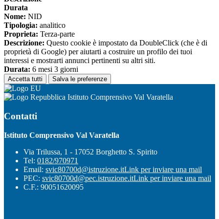
Durata
Nome:
NID
Tipologia:
analitico
Proprieta:
Terza-parte
Descrizione:
Questo cookie è impostato da DoubleClick (che è di
proprietà di Google) per aiutarti a costruire un profilo dei tuoi
interessi e mostrarti annunci pertinenti su altri siti.
Durata:
6 mesi 3 giorni
Accetta tutti
Salva le preferenze
Istituto Comprensivo Val Varatella
Contatti
Istituto Comprensivo Val Varatella
Via Trilussa, 1 - 17052 Borghetto S. Spirito
Tel:
0182/970971
Email:
svic80700d@istruzione.it
Link per inviare una mail
PEC:
svic80700d@pec.istruzione.it
Link per inviare una mail
C.F.: 90051620095