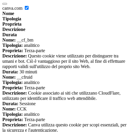
canva.com
Nome
Tipologia
Proprieta
Descrizione
Durata
Nome:
__cf_bm
Tipologia:
analitico
Proprieta:
Terza-parte
Descrizione:
Questo cookie viene utilizzato per distinguere tra
umani e bot. Ciò è vantaggioso per il sito Web, al fine di effettuare
rapporti validi sull'utilizzo del proprio sito Web.
Durata:
30 minuti
Nome:
__cfruid
Tipologia:
analitico
Proprieta:
Terza-parte
Descrizione:
Cookie associato ai siti che utilizzano CloudFlare,
utilizzato per identificare il traffico web attendibile.
Durata:
Sessione
Nome:
CCK
Tipologia:
analitico
Proprieta:
Terza-parte
Descrizione:
Canva utilizza questo cookie per scopi essenziali, per
la sicurezza e l'autenticazione.