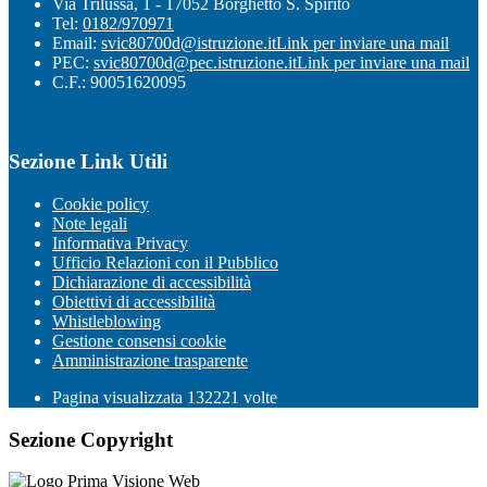
Via Trilussa, 1 - 17052 Borghetto S. Spirito
Tel:
0182/970971
Email:
svic80700d@istruzione.it
Link per inviare una mail
PEC:
svic80700d@pec.istruzione.it
Link per inviare una mail
C.F.: 90051620095
Sezione Link Utili
Cookie policy
Note legali
Informativa Privacy
Ufficio Relazioni con il Pubblico
Dichiarazione di accessibilità
Obiettivi di accessibilità
Whistleblowing
Gestione consensi cookie
Amministrazione trasparente
Pagina visualizzata
132221
volte
Sezione Copyright