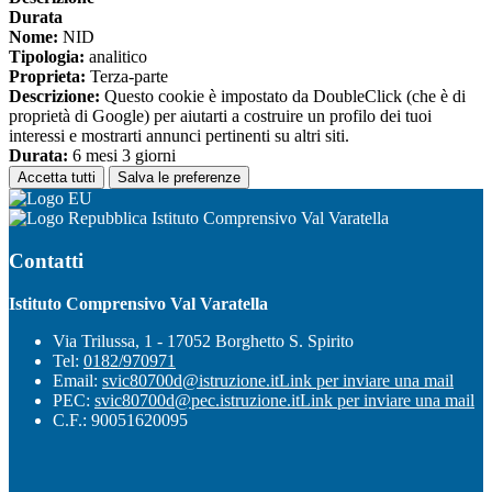
Durata
Nome:
NID
Tipologia:
analitico
Proprieta:
Terza-parte
Descrizione:
Questo cookie è impostato da DoubleClick (che è di
proprietà di Google) per aiutarti a costruire un profilo dei tuoi
interessi e mostrarti annunci pertinenti su altri siti.
Durata:
6 mesi 3 giorni
Accetta tutti
Salva le preferenze
Istituto Comprensivo Val Varatella
Contatti
Istituto Comprensivo Val Varatella
Via Trilussa, 1 - 17052 Borghetto S. Spirito
Tel:
0182/970971
Email:
svic80700d@istruzione.it
Link per inviare una mail
PEC:
svic80700d@pec.istruzione.it
Link per inviare una mail
C.F.: 90051620095