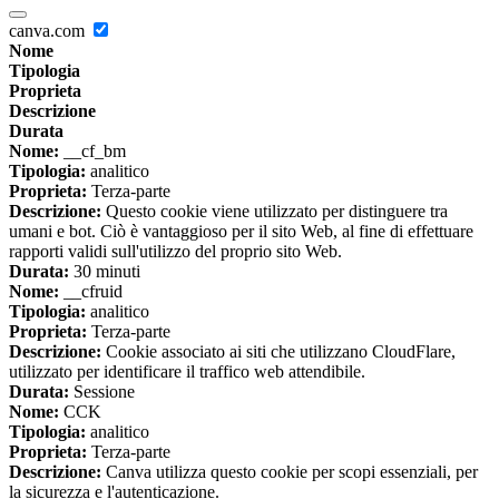
canva.com
Nome
Tipologia
Proprieta
Descrizione
Durata
Nome:
__cf_bm
Tipologia:
analitico
Proprieta:
Terza-parte
Descrizione:
Questo cookie viene utilizzato per distinguere tra
umani e bot. Ciò è vantaggioso per il sito Web, al fine di effettuare
rapporti validi sull'utilizzo del proprio sito Web.
Durata:
30 minuti
Nome:
__cfruid
Tipologia:
analitico
Proprieta:
Terza-parte
Descrizione:
Cookie associato ai siti che utilizzano CloudFlare,
utilizzato per identificare il traffico web attendibile.
Durata:
Sessione
Nome:
CCK
Tipologia:
analitico
Proprieta:
Terza-parte
Descrizione:
Canva utilizza questo cookie per scopi essenziali, per
la sicurezza e l'autenticazione.