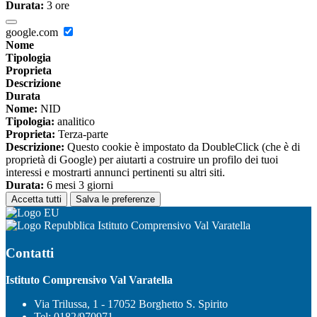
Durata:
3 ore
google.com
Nome
Tipologia
Proprieta
Descrizione
Durata
Nome:
NID
Tipologia:
analitico
Proprieta:
Terza-parte
Descrizione:
Questo cookie è impostato da DoubleClick (che è di
proprietà di Google) per aiutarti a costruire un profilo dei tuoi
interessi e mostrarti annunci pertinenti su altri siti.
Durata:
6 mesi 3 giorni
Accetta tutti
Salva le preferenze
Istituto Comprensivo Val Varatella
Contatti
Istituto Comprensivo Val Varatella
Via Trilussa, 1 - 17052 Borghetto S. Spirito
Tel:
0182/970971