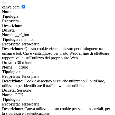
canva.com
Nome
Tipologia
Proprieta
Descrizione
Durata
Nome:
__cf_bm
Tipologia:
analitico
Proprieta:
Terza-parte
Descrizione:
Questo cookie viene utilizzato per distinguere tra
umani e bot. Ciò è vantaggioso per il sito Web, al fine di effettuare
rapporti validi sull'utilizzo del proprio sito Web.
Durata:
30 minuti
Nome:
__cfruid
Tipologia:
analitico
Proprieta:
Terza-parte
Descrizione:
Cookie associato ai siti che utilizzano CloudFlare,
utilizzato per identificare il traffico web attendibile.
Durata:
Sessione
Nome:
CCK
Tipologia:
analitico
Proprieta:
Terza-parte
Descrizione:
Canva utilizza questo cookie per scopi essenziali, per
la sicurezza e l'autenticazione.