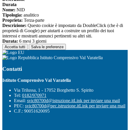
Durata
Nome:
NID
Tipologia:
analitico
Proprieta:
Terza-parte
Descrizione:
Questo cookie è impostato da DoubleClick (che è di
proprietà di Google) per aiutarti a costruire un profilo dei tuoi
interessi e mostrarti annunci pertinenti su altri siti.
Durata:
6 mesi 3 giorni
Accetta tutti
Salva le preferenze
Istituto Comprensivo Val Varatella
Contatti
Istituto Comprensivo Val Varatella
Via Trilussa, 1 - 17052 Borghetto S. Spirito
Tel:
0182/970971
Email:
svic80700d@istruzione.it
Link per inviare una mail
PEC:
svic80700d@pec.istruzione.it
Link per inviare una mail
C.F.: 90051620095