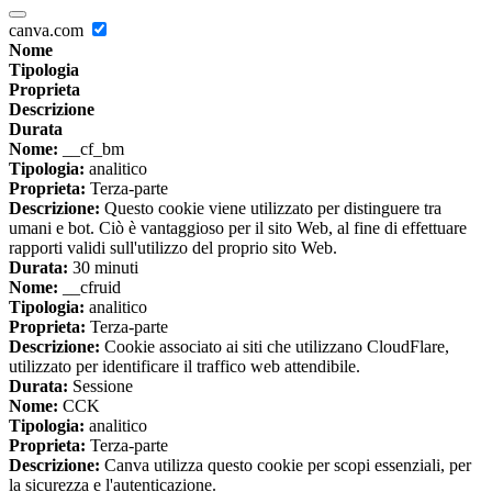
canva.com
Nome
Tipologia
Proprieta
Descrizione
Durata
Nome:
__cf_bm
Tipologia:
analitico
Proprieta:
Terza-parte
Descrizione:
Questo cookie viene utilizzato per distinguere tra
umani e bot. Ciò è vantaggioso per il sito Web, al fine di effettuare
rapporti validi sull'utilizzo del proprio sito Web.
Durata:
30 minuti
Nome:
__cfruid
Tipologia:
analitico
Proprieta:
Terza-parte
Descrizione:
Cookie associato ai siti che utilizzano CloudFlare,
utilizzato per identificare il traffico web attendibile.
Durata:
Sessione
Nome:
CCK
Tipologia:
analitico
Proprieta:
Terza-parte
Descrizione:
Canva utilizza questo cookie per scopi essenziali, per
la sicurezza e l'autenticazione.