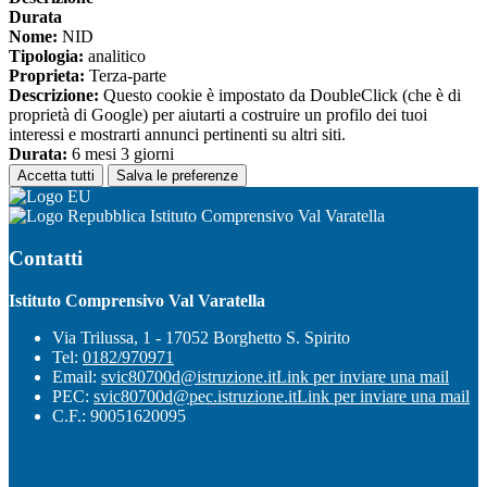
Durata
Nome:
NID
Tipologia:
analitico
Proprieta:
Terza-parte
Descrizione:
Questo cookie è impostato da DoubleClick (che è di
proprietà di Google) per aiutarti a costruire un profilo dei tuoi
interessi e mostrarti annunci pertinenti su altri siti.
Durata:
6 mesi 3 giorni
Accetta tutti
Salva le preferenze
Istituto Comprensivo Val Varatella
Contatti
Istituto Comprensivo Val Varatella
Via Trilussa, 1 - 17052 Borghetto S. Spirito
Tel:
0182/970971
Email:
svic80700d@istruzione.it
Link per inviare una mail
PEC:
svic80700d@pec.istruzione.it
Link per inviare una mail
C.F.: 90051620095