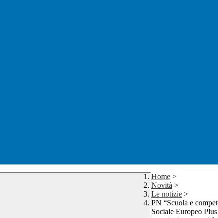
Home
>
Novità
>
Le notizie
>
PN “Scuola e compete
Sociale Europeo Plus 