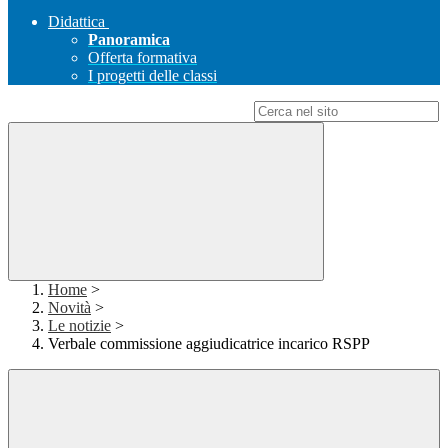
Didattica
Panoramica
Offerta formativa
I progetti delle classi
Campo di ricerca per le pagine del sito
Home
>
Novità
>
Le notizie
>
Verbale commissione aggiudicatrice incarico RSPP