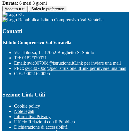
Durata:
6 mesi 3 giorni
Accetta tutti
Salva le preferenze
Istituto Comprensivo Val Varatella
Contatti
Istituto Comprensivo Val Varatella
Via Trilussa, 1 - 17052 Borghetto S. Spirito
Tel:
0182/970971
Email:
svic80700d@istruzione.it
Link per inviare una mail
PEC:
svic80700d@pec.istruzione.it
Link per inviare una mail
C.F.: 90051620095
Sezione Link Utili
Cookie policy
Note legali
Informativa Privacy
Ufficio Relazioni con il Pubblico
Dichiarazione di accessibilità