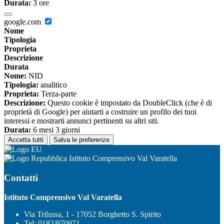
Durata:
3 ore
google.com
Nome
Tipologia
Proprieta
Descrizione
Durata
Nome:
NID
Tipologia:
analitico
Proprieta:
Terza-parte
Descrizione:
Questo cookie è impostato da DoubleClick (che è di
proprietà di Google) per aiutarti a costruire un profilo dei tuoi
interessi e mostrarti annunci pertinenti su altri siti.
Durata:
6 mesi 3 giorni
Accetta tutti
Salva le preferenze
Istituto Comprensivo Val Varatella
Contatti
Istituto Comprensivo Val Varatella
Via Trilussa, 1 - 17052 Borghetto S. Spirito
Tel:
0182/970971