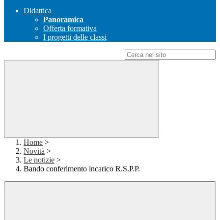
Didattica
Panoramica
Offerta formativa
I progetti delle classi
Campo di ricerca per le pagine del sito
Home
>
Novità
>
Le notizie
>
Bando conferimento incarico R.S.P.P.