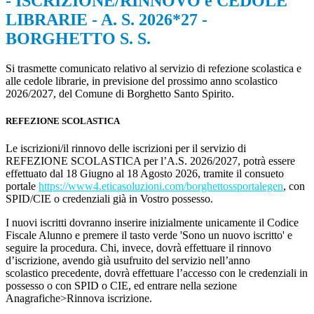
- ISCRIZIONE/RINNOVO e CEDOLE
LIBRARIE - A. S. 2026*27 -
BORGHETTO S. S.
Si trasmette comunicato relativo al servizio di refezione scolastica e
alle cedole librarie, in previsione del prossimo anno scolastico
2026/2027, del Comune di Borghetto Santo Spirito.
REFEZIONE SCOLASTICA
Le iscrizioni/il rinnovo delle iscrizioni per il servizio di
REFEZIONE SCOLASTICA
per l’A.S. 2026/2027, potrà essere
effettuato dal 18 Giugno al 18 Agosto 2026, tramite il consueto
portale
https://www4.eticasoluzioni.com/borghettossportalegen
,
con
SPID/CIE o credenziali già in Vostro possesso.
I nuovi iscritti dovranno inserire inizialmente unicamente il Codice
Fiscale Alunno e premere il tasto verde
'Sono un nuovo iscritto' e
seguire la procedura.
Chi, invece, dovrà effettuare il rinnovo
d’iscrizione, avendo già usufruito del servizio nell’anno
scolastico precedente, dovrà effettuare l’accesso con le credenziali in
possesso o con SPID o CIE, ed entrare nella sezione
Anagrafiche>Rinnova iscrizione.