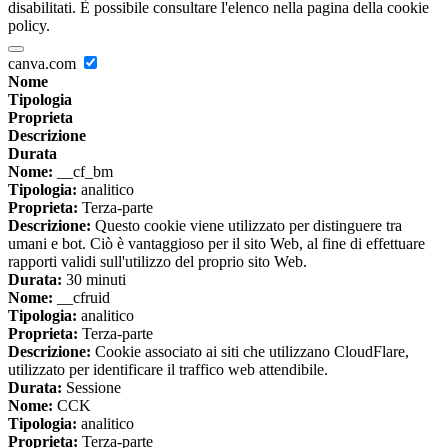
disabilitati. È possibile consultare l'elenco nella pagina della cookie
policy.
canva.com
Nome
Tipologia
Proprieta
Descrizione
Durata
Nome:
__cf_bm
Tipologia:
analitico
Proprieta:
Terza-parte
Descrizione:
Questo cookie viene utilizzato per distinguere tra
umani e bot. Ciò è vantaggioso per il sito Web, al fine di effettuare
rapporti validi sull'utilizzo del proprio sito Web.
Durata:
30 minuti
Nome:
__cfruid
Tipologia:
analitico
Proprieta:
Terza-parte
Descrizione:
Cookie associato ai siti che utilizzano CloudFlare,
utilizzato per identificare il traffico web attendibile.
Durata:
Sessione
Nome:
CCK
Tipologia:
analitico
Proprieta:
Terza-parte