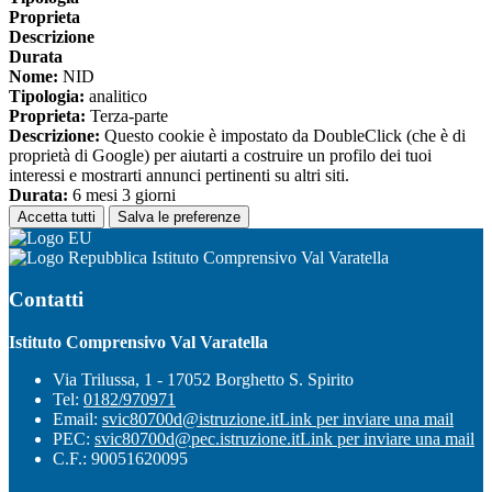
Proprieta
Descrizione
Durata
Nome:
NID
Tipologia:
analitico
Proprieta:
Terza-parte
Descrizione:
Questo cookie è impostato da DoubleClick (che è di
proprietà di Google) per aiutarti a costruire un profilo dei tuoi
interessi e mostrarti annunci pertinenti su altri siti.
Durata:
6 mesi 3 giorni
Accetta tutti
Salva le preferenze
Istituto Comprensivo Val Varatella
Contatti
Istituto Comprensivo Val Varatella
Via Trilussa, 1 - 17052 Borghetto S. Spirito
Tel:
0182/970971
Email:
svic80700d@istruzione.it
Link per inviare una mail
PEC:
svic80700d@pec.istruzione.it
Link per inviare una mail
C.F.: 90051620095