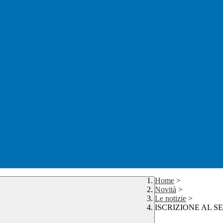
Home
>
Novità
>
Le notizie
>
ISCRIZIONE AL S