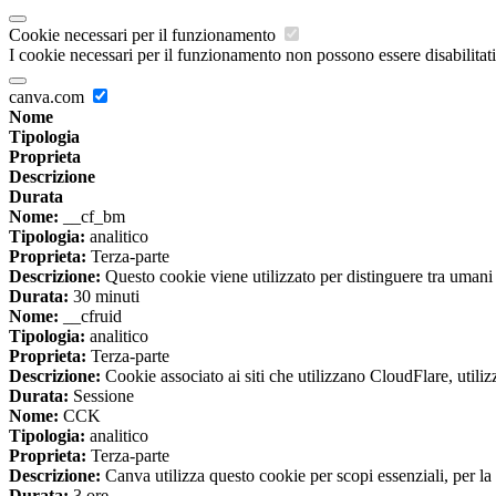
Cookie necessari per il funzionamento
I cookie necessari per il funzionamento non possono essere disabilitati.
canva.com
Nome
Tipologia
Proprieta
Descrizione
Durata
Nome:
__cf_bm
Tipologia:
analitico
Proprieta:
Terza-parte
Descrizione:
Questo cookie viene utilizzato per distinguere tra umani e 
Durata:
30 minuti
Nome:
__cfruid
Tipologia:
analitico
Proprieta:
Terza-parte
Descrizione:
Cookie associato ai siti che utilizzano CloudFlare, utilizza
Durata:
Sessione
Nome:
CCK
Tipologia:
analitico
Proprieta:
Terza-parte
Descrizione:
Canva utilizza questo cookie per scopi essenziali, per la 
Durata:
3 ore