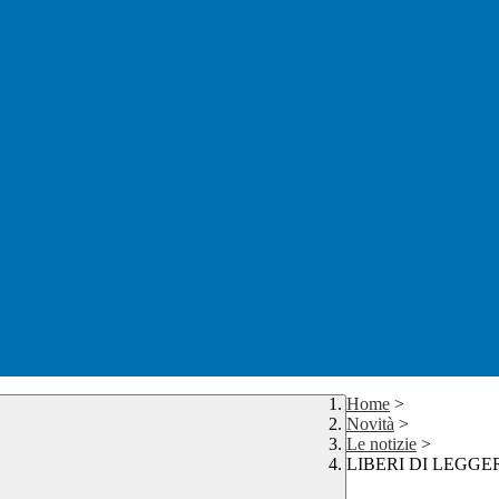
Home
>
Novità
>
Le notizie
>
LIBERI DI LEGGE