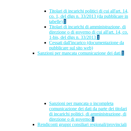
Titolari di incarichi politici di cui all'art. 14,
co. 1, del dlgs n. 33/2013 (da pubblicare in
tabelle)
1
Titolari di incarichi di amministrazione, di
direzione o di governo di cui all'art. 14, co.
1-bis, del dlgs n. 33/2013
1
Cessati dall'incarico (documentazione da
pubblicare sul sito web)
Sanzioni per mancata comunicazione dei dati
1
Sanzioni per mancata o incompleta
comunicazione dei dati da parte dei titolari
di incarichi politici, di amministrazione, di
direzione o di governo
1
Rendiconti gruppi consiliari regionali/provinciali