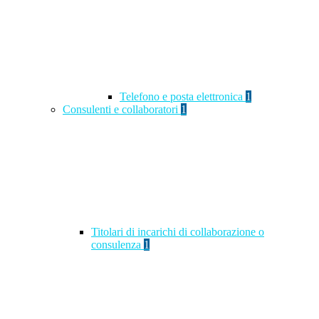
Telefono e posta elettronica
1
Consulenti e collaboratori
1
Titolari di incarichi di collaborazione o
consulenza
1