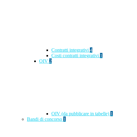
Contratti integrativi
4
Costi contratti integrativi
1
OIV
2
OIV (da pubblicare in tabelle)
1
Bandi di concorso
1