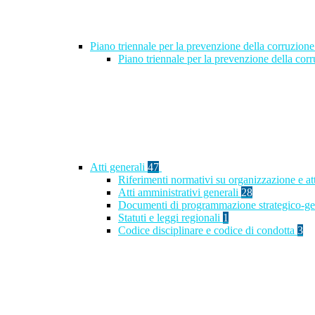
Piano triennale per la prevenzione della corruzione
Piano triennale per la prevenzione della co
Atti generali
47
Riferimenti normativi su organizzazione e at
Atti amministrativi generali
28
Documenti di programmazione strategico-ge
Statuti e leggi regionali
1
Codice disciplinare e codice di condotta
3