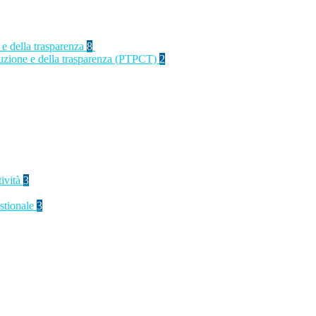
 e della trasparenza
8
rruzione e della trasparenza (PTPCT)
2
tività
3
stionale
3