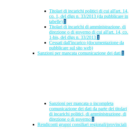
Titolari di incarichi politici di cui all'art. 14,
co. 1, del dlgs n. 33/2013 (da pubblicare in
tabelle)
1
Titolari di incarichi di amministrazione, di
direzione o di governo di cui all'art. 14, co.
1-bis, del dlgs n. 33/2013
1
Cessati dall'incarico (documentazione da
pubblicare sul sito web)
Sanzioni per mancata comunicazione dei dati
1
Sanzioni per mancata o incompleta
comunicazione dei dati da parte dei titolari
di incarichi politici, di amministrazione, di
direzione o di governo
1
Rendiconti gruppi consiliari regionali/provinciali