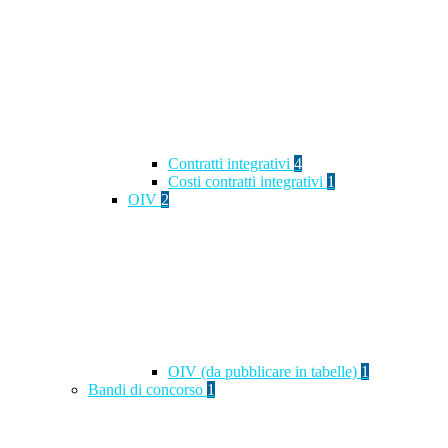
Contratti integrativi
4
Costi contratti integrativi
1
OIV
2
OIV (da pubblicare in tabelle)
1
Bandi di concorso
1