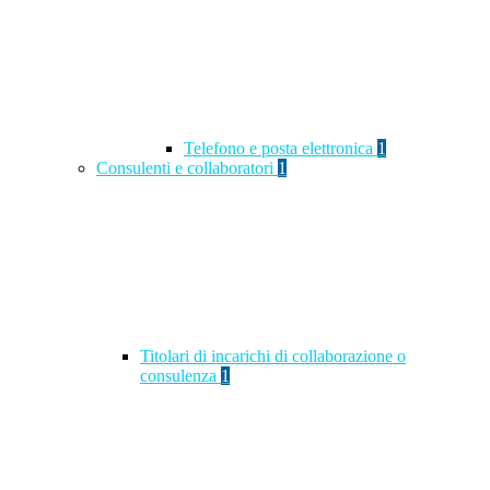
Telefono e posta elettronica
1
Consulenti e collaboratori
1
Titolari di incarichi di collaborazione o
consulenza
1