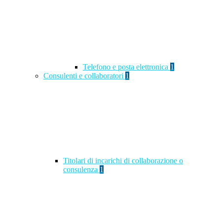
Telefono e posta elettronica
1
Consulenti e collaboratori
1
Titolari di incarichi di collaborazione o
consulenza
1