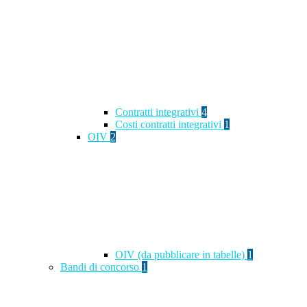
Contratti integrativi
4
Costi contratti integrativi
1
OIV
2
OIV (da pubblicare in tabelle)
1
Bandi di concorso
1