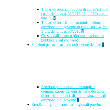
Titolari di incarichi politici di cui all'art. 14,
co. 1, del dlgs n. 33/2013 (da pubblicare in
tabelle)
1
Titolari di incarichi di amministrazione, di
direzione o di governo di cui all'art. 14, co.
1-bis, del dlgs n. 33/2013
1
Cessati dall'incarico (documentazione da
pubblicare sul sito web)
Sanzioni per mancata comunicazione dei dati
1
Sanzioni per mancata o incompleta
comunicazione dei dati da parte dei titolari
di incarichi politici, di amministrazione, di
direzione o di governo
1
Rendiconti gruppi consiliari regionali/provinciali