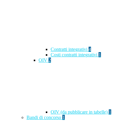
Contratti integrativi
4
Costi contratti integrativi
1
OIV
2
OIV (da pubblicare in tabelle)
1
Bandi di concorso
1