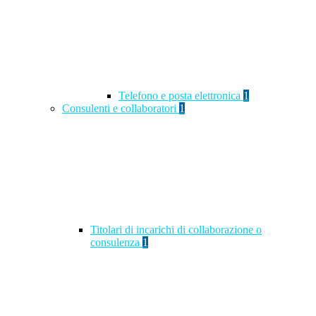
Telefono e posta elettronica
1
Consulenti e collaboratori
1
Titolari di incarichi di collaborazione o
consulenza
1