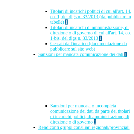
Titolari di incarichi politici di cui all'art. 14,
co. 1, del dlgs n. 33/2013 (da pubblicare in
tabelle)
1
Titolari di incarichi di amministrazione, di
direzione o di governo di cui all'art. 14, co.
1-bis, del dlgs n. 33/2013
1
Cessati dall'incarico (documentazione da
pubblicare sul sito web)
Sanzioni per mancata comunicazione dei dati
1
Sanzioni per mancata o incompleta
comunicazione dei dati da parte dei titolari
di incarichi politici, di amministrazione, di
direzione o di governo
1
Rendiconti gruppi consiliari regionali/provinciali