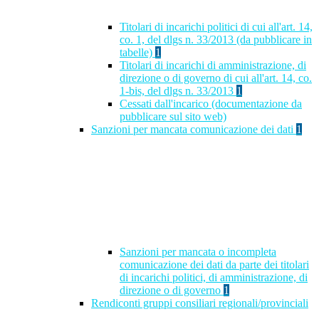
Titolari di incarichi politici di cui all'art. 14,
co. 1, del dlgs n. 33/2013 (da pubblicare in
tabelle)
1
Titolari di incarichi di amministrazione, di
direzione o di governo di cui all'art. 14, co.
1-bis, del dlgs n. 33/2013
1
Cessati dall'incarico (documentazione da
pubblicare sul sito web)
Sanzioni per mancata comunicazione dei dati
1
Sanzioni per mancata o incompleta
comunicazione dei dati da parte dei titolari
di incarichi politici, di amministrazione, di
direzione o di governo
1
Rendiconti gruppi consiliari regionali/provinciali