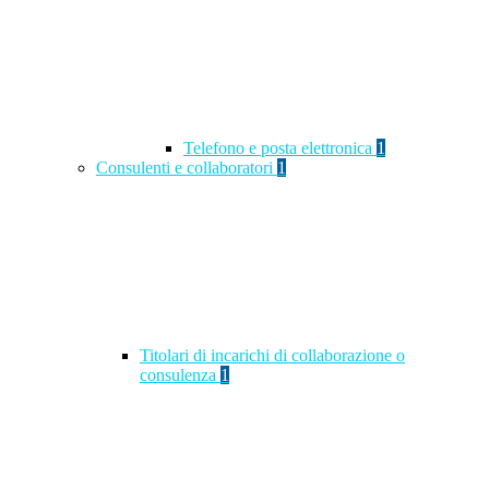
Telefono e posta elettronica
1
Consulenti e collaboratori
1
Titolari di incarichi di collaborazione o
consulenza
1