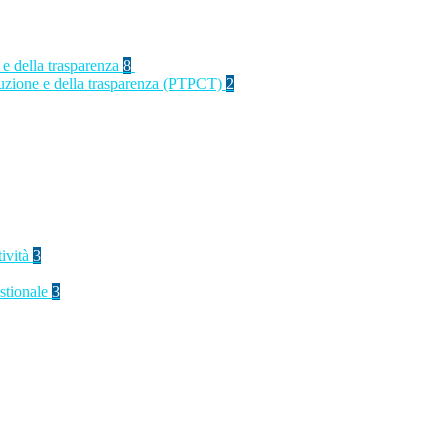
 e della trasparenza
8
rruzione e della trasparenza (PTPCT)
2
tività
3
stionale
3