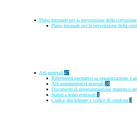
Piano triennale per la prevenzione della corruzione
Piano triennale per la prevenzione della co
Atti generali
47
Riferimenti normativi su organizzazione e at
Atti amministrativi generali
28
Documenti di programmazione strategico-ge
Statuti e leggi regionali
1
Codice disciplinare e codice di condotta
3