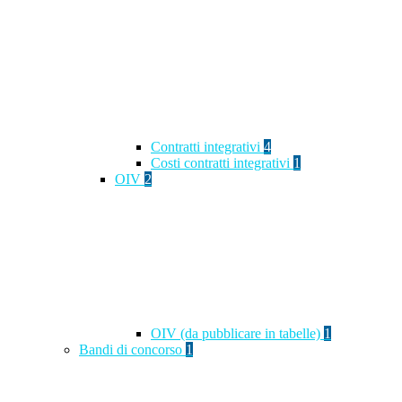
Contratti integrativi
4
Costi contratti integrativi
1
OIV
2
OIV (da pubblicare in tabelle)
1
Bandi di concorso
1