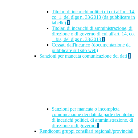
Titolari di incarichi politici di cui all'art. 14,
co. 1, del dlgs n. 33/2013 (da pubblicare in
tabelle)
1
Titolari di incarichi di amministrazione, di
direzione o di governo di cui all'art. 14, co.
1-bis, del dlgs n. 33/2013
1
Cessati dall'incarico (documentazione da
pubblicare sul sito web)
Sanzioni per mancata comunicazione dei dati
1
Sanzioni per mancata o incompleta
comunicazione dei dati da parte dei titolari
di incarichi politici, di amministrazione, di
direzione o di governo
1
Rendiconti gruppi consiliari regionali/provinciali