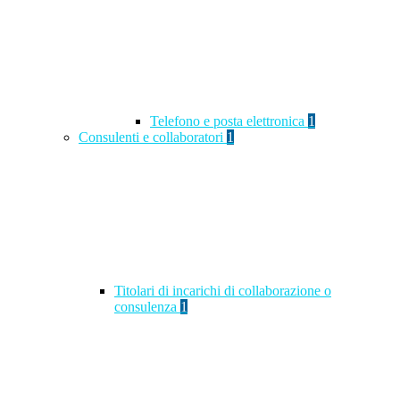
Telefono e posta elettronica
1
Consulenti e collaboratori
1
Titolari di incarichi di collaborazione o
consulenza
1