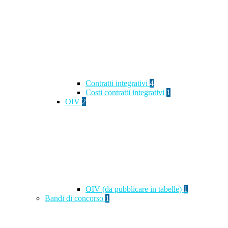
Contratti integrativi
4
Costi contratti integrativi
1
OIV
2
OIV (da pubblicare in tabelle)
1
Bandi di concorso
1