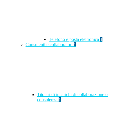
Telefono e posta elettronica
1
Consulenti e collaboratori
1
Titolari di incarichi di collaborazione o
consulenza
1