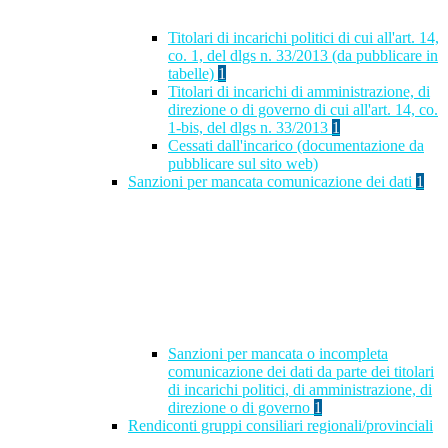
Titolari di incarichi politici di cui all'art. 14,
co. 1, del dlgs n. 33/2013 (da pubblicare in
tabelle)
1
Titolari di incarichi di amministrazione, di
direzione o di governo di cui all'art. 14, co.
1-bis, del dlgs n. 33/2013
1
Cessati dall'incarico (documentazione da
pubblicare sul sito web)
Sanzioni per mancata comunicazione dei dati
1
Sanzioni per mancata o incompleta
comunicazione dei dati da parte dei titolari
di incarichi politici, di amministrazione, di
direzione o di governo
1
Rendiconti gruppi consiliari regionali/provinciali