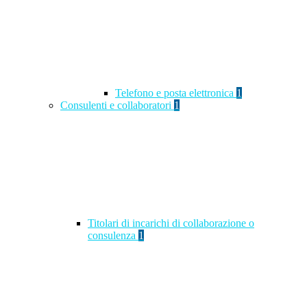
Telefono e posta elettronica
1
Consulenti e collaboratori
1
Titolari di incarichi di collaborazione o
consulenza
1