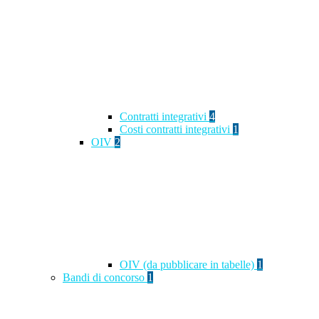
Contratti integrativi
4
Costi contratti integrativi
1
OIV
2
OIV (da pubblicare in tabelle)
1
Bandi di concorso
1