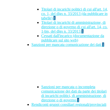
Titolari di incarichi politici di cui all'art. 14,
co. 1, del dlgs n. 33/2013 (da pubblicare in
tabelle)
1
Titolari di incarichi di amministrazione, di
direzione o di governo di cui all'art. 14, co.
1-bis, del dlgs n. 33/2013
1
Cessati dall'incarico (documentazione da
pubblicare sul sito web)
Sanzioni per mancata comunicazione dei dati
1
Sanzioni per mancata o incompleta
comunicazione dei dati da parte dei titolari
di incarichi politici, di amministrazione, di
direzione o di governo
1
Rendiconti gruppi consiliari regionali/provinciali