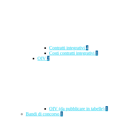
Contratti integrativi
4
Costi contratti integrativi
1
OIV
2
OIV (da pubblicare in tabelle)
1
Bandi di concorso
1