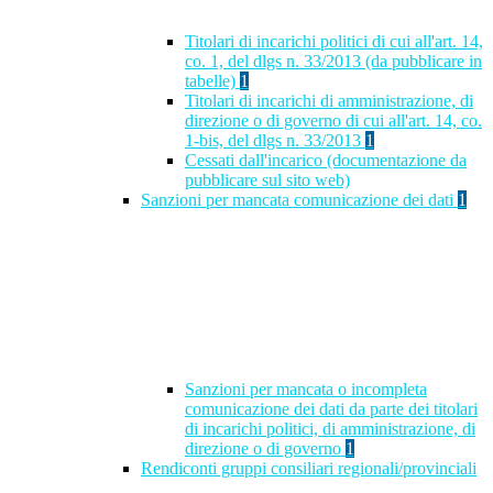
Titolari di incarichi politici di cui all'art. 14,
co. 1, del dlgs n. 33/2013 (da pubblicare in
tabelle)
1
Titolari di incarichi di amministrazione, di
direzione o di governo di cui all'art. 14, co.
1-bis, del dlgs n. 33/2013
1
Cessati dall'incarico (documentazione da
pubblicare sul sito web)
Sanzioni per mancata comunicazione dei dati
1
Sanzioni per mancata o incompleta
comunicazione dei dati da parte dei titolari
di incarichi politici, di amministrazione, di
direzione o di governo
1
Rendiconti gruppi consiliari regionali/provinciali