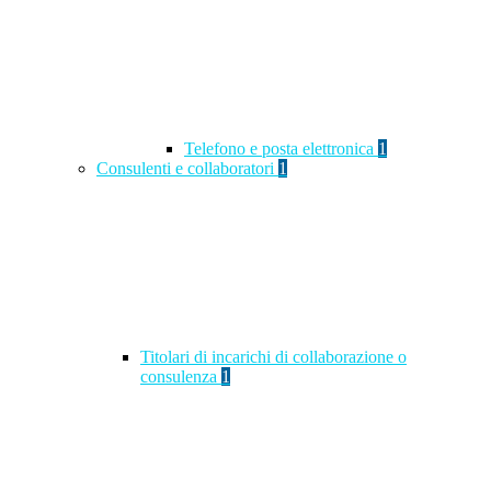
Telefono e posta elettronica
1
Consulenti e collaboratori
1
Titolari di incarichi di collaborazione o
consulenza
1