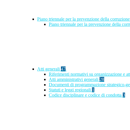
Piano triennale per la prevenzione della corruzione
Piano triennale per la prevenzione della co
Atti generali
47
Riferimenti normativi su organizzazione e at
Atti amministrativi generali
28
Documenti di programmazione strategico-ge
Statuti e leggi regionali
1
Codice disciplinare e codice di condotta
3