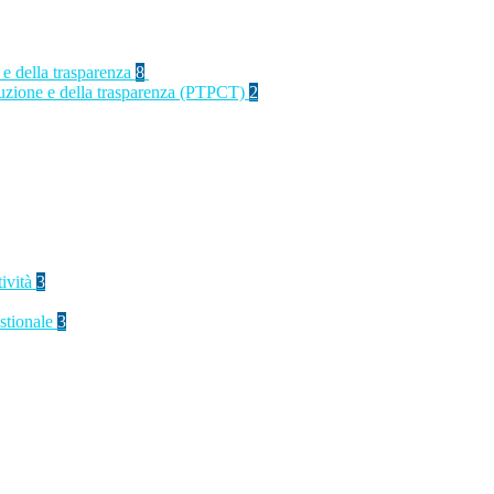
 e della trasparenza
8
rruzione e della trasparenza (PTPCT)
2
tività
3
stionale
3