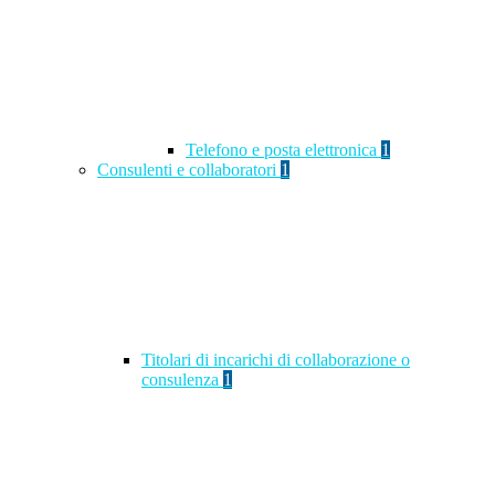
Telefono e posta elettronica
1
Consulenti e collaboratori
1
Titolari di incarichi di collaborazione o
consulenza
1