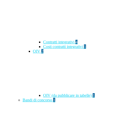
Contratti integrativi
4
Costi contratti integrativi
1
OIV
2
OIV (da pubblicare in tabelle)
1
Bandi di concorso
1