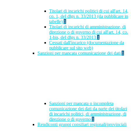
Titolari di incarichi politici di cui all'art. 14,
co. 1, del dlgs n. 33/2013 (da pubblicare in
tabelle)
1
Titolari di incarichi di amministrazione, di
direzione o di governo di cui all'art. 14, co.
1-bis, del dlgs n. 33/2013
1
Cessati dall'incarico (documentazione da
pubblicare sul sito web)
Sanzioni per mancata comunicazione dei dati
1
Sanzioni per mancata o incompleta
comunicazione dei dati da parte dei titolari
di incarichi politici, di amministrazione, di
direzione o di governo
1
Rendiconti gruppi consiliari regionali/provinciali