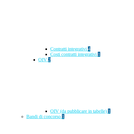
Contratti integrativi
4
Costi contratti integrativi
1
OIV
2
OIV (da pubblicare in tabelle)
1
Bandi di concorso
1