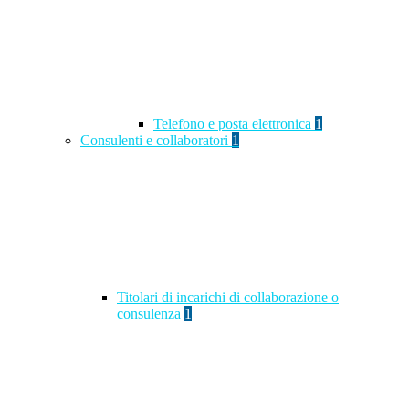
Telefono e posta elettronica
1
Consulenti e collaboratori
1
Titolari di incarichi di collaborazione o
consulenza
1