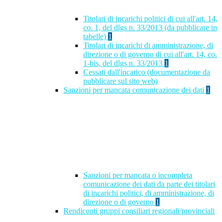
Titolari di incarichi politici di cui all'art. 14,
co. 1, del dlgs n. 33/2013 (da pubblicare in
tabelle)
1
Titolari di incarichi di amministrazione, di
direzione o di governo di cui all'art. 14, co.
1-bis, del dlgs n. 33/2013
1
Cessati dall'incarico (documentazione da
pubblicare sul sito web)
Sanzioni per mancata comunicazione dei dati
1
Sanzioni per mancata o incompleta
comunicazione dei dati da parte dei titolari
di incarichi politici, di amministrazione, di
direzione o di governo
1
Rendiconti gruppi consiliari regionali/provinciali