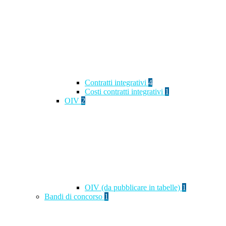
Contratti integrativi
4
Costi contratti integrativi
1
OIV
2
OIV (da pubblicare in tabelle)
1
Bandi di concorso
1