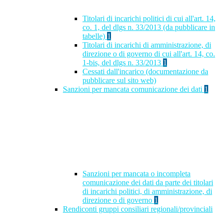
Titolari di incarichi politici di cui all'art. 14,
co. 1, del dlgs n. 33/2013 (da pubblicare in
tabelle)
1
Titolari di incarichi di amministrazione, di
direzione o di governo di cui all'art. 14, co.
1-bis, del dlgs n. 33/2013
1
Cessati dall'incarico (documentazione da
pubblicare sul sito web)
Sanzioni per mancata comunicazione dei dati
1
Sanzioni per mancata o incompleta
comunicazione dei dati da parte dei titolari
di incarichi politici, di amministrazione, di
direzione o di governo
1
Rendiconti gruppi consiliari regionali/provinciali