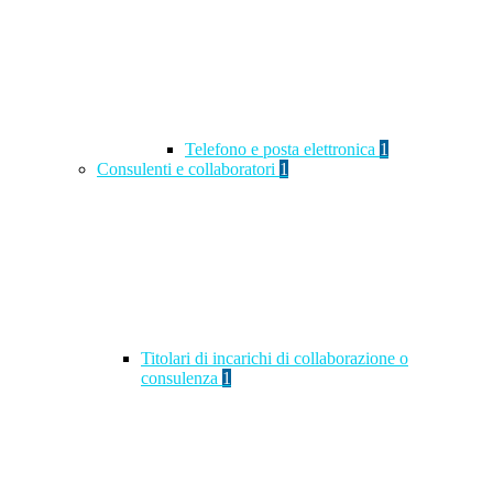
Telefono e posta elettronica
1
Consulenti e collaboratori
1
Titolari di incarichi di collaborazione o
consulenza
1