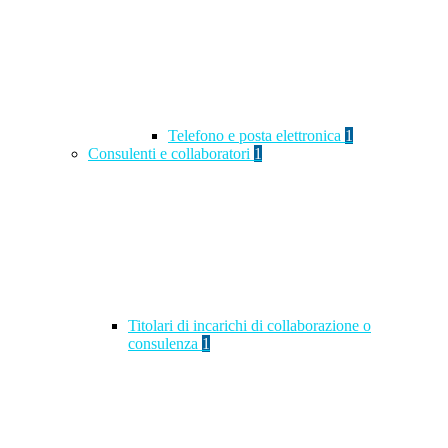
Telefono e posta elettronica
1
Consulenti e collaboratori
1
Titolari di incarichi di collaborazione o
consulenza
1