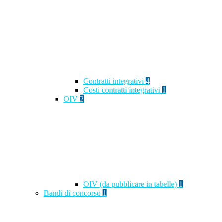
Contratti integrativi
4
Costi contratti integrativi
1
OIV
2
OIV (da pubblicare in tabelle)
1
Bandi di concorso
1