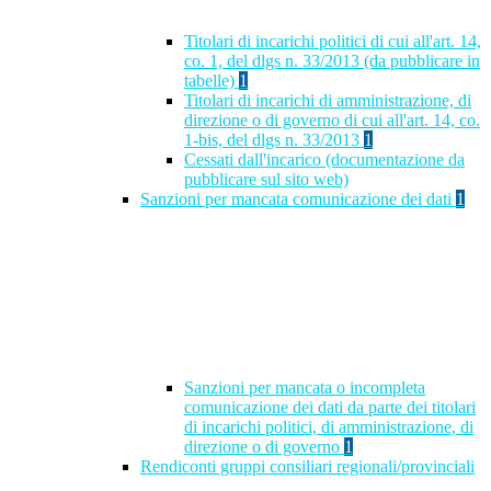
Titolari di incarichi politici di cui all'art. 14,
co. 1, del dlgs n. 33/2013 (da pubblicare in
tabelle)
1
Titolari di incarichi di amministrazione, di
direzione o di governo di cui all'art. 14, co.
1-bis, del dlgs n. 33/2013
1
Cessati dall'incarico (documentazione da
pubblicare sul sito web)
Sanzioni per mancata comunicazione dei dati
1
Sanzioni per mancata o incompleta
comunicazione dei dati da parte dei titolari
di incarichi politici, di amministrazione, di
direzione o di governo
1
Rendiconti gruppi consiliari regionali/provinciali