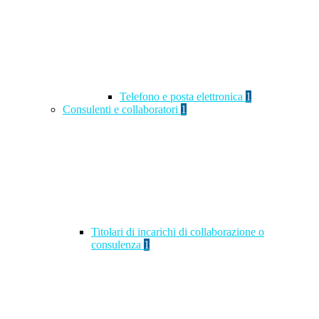
Telefono e posta elettronica
1
Consulenti e collaboratori
1
Titolari di incarichi di collaborazione o
consulenza
1