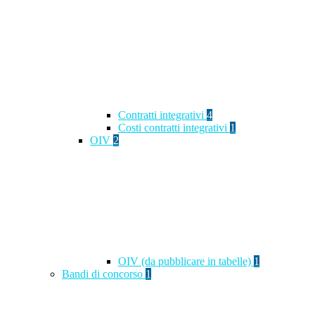
Contratti integrativi
4
Costi contratti integrativi
1
OIV
2
OIV (da pubblicare in tabelle)
1
Bandi di concorso
1