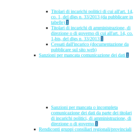
Titolari di incarichi politici di cui all'art. 14,
co. 1, del dlgs n. 33/2013 (da pubblicare in
tabelle)
1
Titolari di incarichi di amministrazione, di
direzione o di governo di cui all'art. 14, co.
1-bis, del dlgs n. 33/2013
1
Cessati dall'incarico (documentazione da
pubblicare sul sito web)
Sanzioni per mancata comunicazione dei dati
1
Sanzioni per mancata o incompleta
comunicazione dei dati da parte dei titolari
di incarichi politici, di amministrazione, di
direzione o di governo
1
Rendiconti gruppi consiliari regionali/provinciali