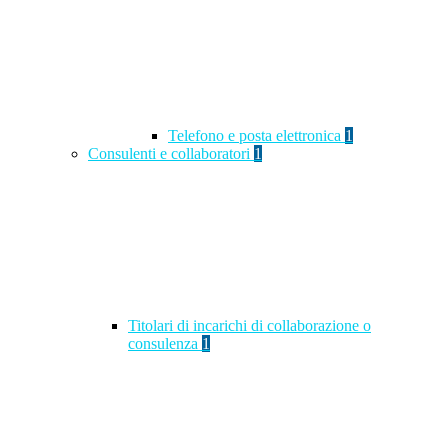
Telefono e posta elettronica
1
Consulenti e collaboratori
1
Titolari di incarichi di collaborazione o
consulenza
1