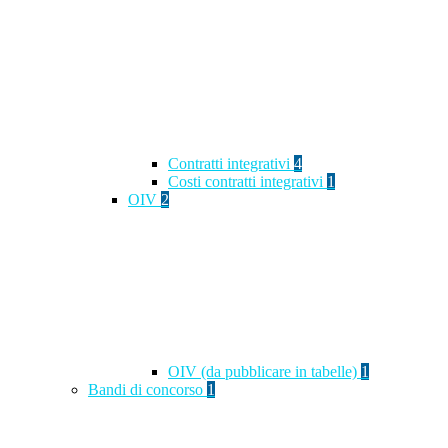
Contratti integrativi
4
Costi contratti integrativi
1
OIV
2
OIV (da pubblicare in tabelle)
1
Bandi di concorso
1