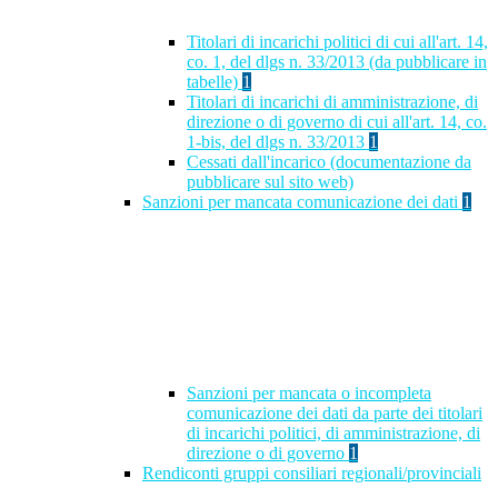
Titolari di incarichi politici di cui all'art. 14,
co. 1, del dlgs n. 33/2013 (da pubblicare in
tabelle)
1
Titolari di incarichi di amministrazione, di
direzione o di governo di cui all'art. 14, co.
1-bis, del dlgs n. 33/2013
1
Cessati dall'incarico (documentazione da
pubblicare sul sito web)
Sanzioni per mancata comunicazione dei dati
1
Sanzioni per mancata o incompleta
comunicazione dei dati da parte dei titolari
di incarichi politici, di amministrazione, di
direzione o di governo
1
Rendiconti gruppi consiliari regionali/provinciali