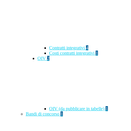
Contratti integrativi
4
Costi contratti integrativi
1
OIV
2
OIV (da pubblicare in tabelle)
1
Bandi di concorso
1