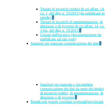
Titolari di incarichi politici di cui all'art. 14,
co. 1, del dlgs n. 33/2013 (da pubblicare in
tabelle)
1
Titolari di incarichi di amministrazione, di
direzione o di governo di cui all'art. 14, co.
1-bis, del dlgs n. 33/2013
1
Cessati dall'incarico (documentazione da
pubblicare sul sito web)
Sanzioni per mancata comunicazione dei dati
1
Sanzioni per mancata o incompleta
comunicazione dei dati da parte dei titolari
di incarichi politici, di amministrazione, di
direzione o di governo
1
Rendiconti gruppi consiliari regionali/provinciali