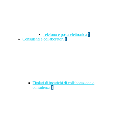
Telefono e posta elettronica
1
Consulenti e collaboratori
1
Titolari di incarichi di collaborazione o
consulenza
1