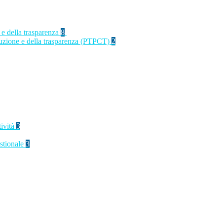
 e della trasparenza
8
rruzione e della trasparenza (PTPCT)
2
tività
3
stionale
3