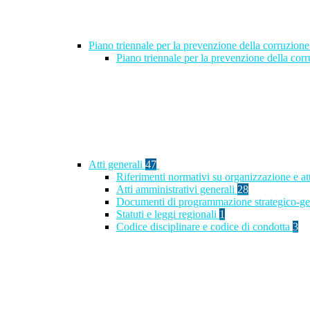
Piano triennale per la prevenzione della corruzione
Piano triennale per la prevenzione della co
Atti generali
47
Riferimenti normativi su organizzazione e at
Atti amministrativi generali
28
Documenti di programmazione strategico-ge
Statuti e leggi regionali
1
Codice disciplinare e codice di condotta
3