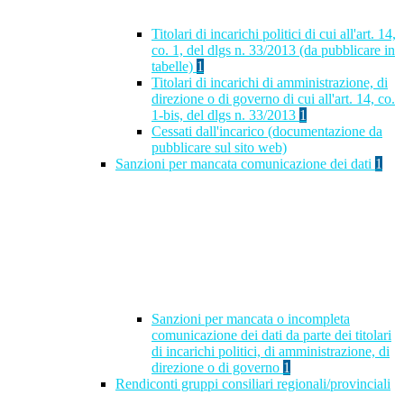
Titolari di incarichi politici di cui all'art. 14,
co. 1, del dlgs n. 33/2013 (da pubblicare in
tabelle)
1
Titolari di incarichi di amministrazione, di
direzione o di governo di cui all'art. 14, co.
1-bis, del dlgs n. 33/2013
1
Cessati dall'incarico (documentazione da
pubblicare sul sito web)
Sanzioni per mancata comunicazione dei dati
1
Sanzioni per mancata o incompleta
comunicazione dei dati da parte dei titolari
di incarichi politici, di amministrazione, di
direzione o di governo
1
Rendiconti gruppi consiliari regionali/provinciali