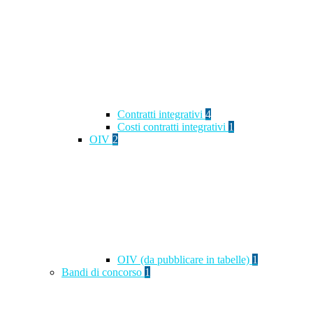
Contratti integrativi
4
Costi contratti integrativi
1
OIV
2
OIV (da pubblicare in tabelle)
1
Bandi di concorso
1