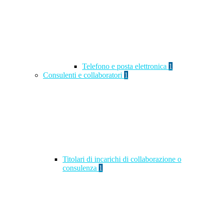
Telefono e posta elettronica
1
Consulenti e collaboratori
1
Titolari di incarichi di collaborazione o
consulenza
1