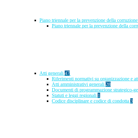
Piano triennale per la prevenzione della corruzione
Piano triennale per la prevenzione della co
Atti generali
47
Riferimenti normativi su organizzazione e at
Atti amministrativi generali
28
Documenti di programmazione strategico-ge
Statuti e leggi regionali
1
Codice disciplinare e codice di condotta
3