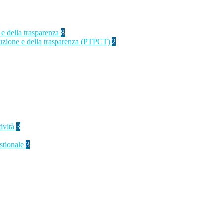
 e della trasparenza
8
rruzione e della trasparenza (PTPCT)
2
tività
3
stionale
3