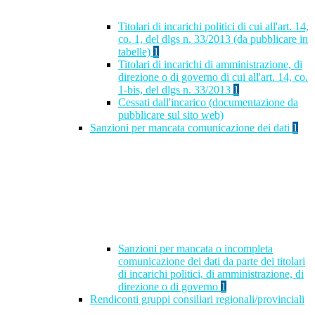
Titolari di incarichi politici di cui all'art. 14,
co. 1, del dlgs n. 33/2013 (da pubblicare in
tabelle)
1
Titolari di incarichi di amministrazione, di
direzione o di governo di cui all'art. 14, co.
1-bis, del dlgs n. 33/2013
1
Cessati dall'incarico (documentazione da
pubblicare sul sito web)
Sanzioni per mancata comunicazione dei dati
1
Sanzioni per mancata o incompleta
comunicazione dei dati da parte dei titolari
di incarichi politici, di amministrazione, di
direzione o di governo
1
Rendiconti gruppi consiliari regionali/provinciali