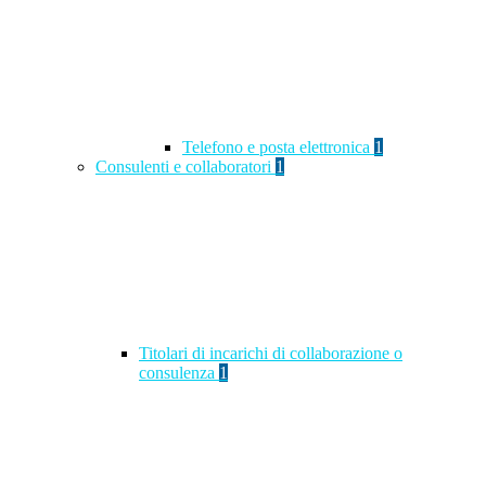
Telefono e posta elettronica
1
Consulenti e collaboratori
1
Titolari di incarichi di collaborazione o
consulenza
1