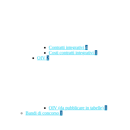
Contratti integrativi
4
Costi contratti integrativi
1
OIV
2
OIV (da pubblicare in tabelle)
1
Bandi di concorso
1