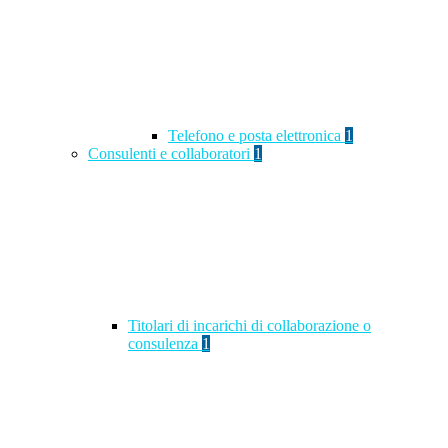
Telefono e posta elettronica
1
Consulenti e collaboratori
1
Titolari di incarichi di collaborazione o
consulenza
1