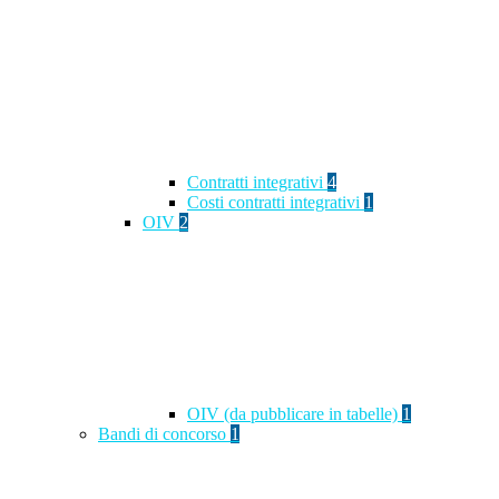
Contratti integrativi
4
Costi contratti integrativi
1
OIV
2
OIV (da pubblicare in tabelle)
1
Bandi di concorso
1