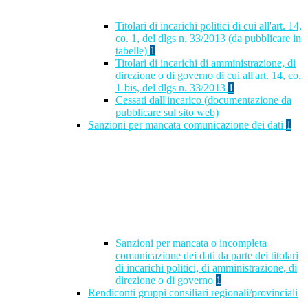
Titolari di incarichi politici di cui all'art. 14,
co. 1, del dlgs n. 33/2013 (da pubblicare in
tabelle)
1
Titolari di incarichi di amministrazione, di
direzione o di governo di cui all'art. 14, co.
1-bis, del dlgs n. 33/2013
1
Cessati dall'incarico (documentazione da
pubblicare sul sito web)
Sanzioni per mancata comunicazione dei dati
1
Sanzioni per mancata o incompleta
comunicazione dei dati da parte dei titolari
di incarichi politici, di amministrazione, di
direzione o di governo
1
Rendiconti gruppi consiliari regionali/provinciali